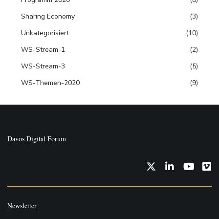
Sharing Economy
(3)
Unkategorisiert
(10)
WS-Stream-1
(2)
WS-Stream-3
(5)
WS-Themen-2020
(9)
Davos Digital Forum
Twitter
LinkedIn
YouTub
Vi
Newsletter