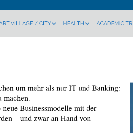
ART VILLAGE / CITY
HEALTH
ACADEMIC T
nessmodelle mit Block
schen um mehr als nur IT und Banking:
zu machen.
e neue Businessmodelle mit der
erden – und zwar an Hand von