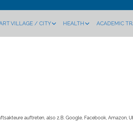
ART VILLAGE / CITY
HEALTH
ACADEMIC T
Plattformkapitalismus
aftsakteure auftreten, also z.B. Google, Facebook, Amazon, U