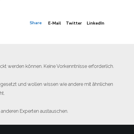
Share
E-Mail
Twitter
LinkedIn
kt werden können. Keine Vorkenntnisse erforderlich.
gesetzt und wollen wissen wie andere mit ähnlichen
ht.
t anderen Experten austauschen.